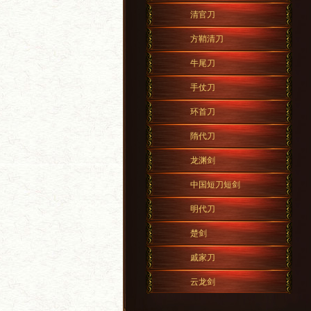
清官刀
方鞘清刀
牛尾刀
手仗刀
环首刀
隋代刀
龙渊剑
中国短刀短剑
明代刀
楚剑
戚家刀
云龙剑