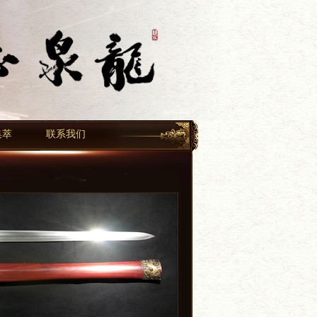
集萃
联系我们