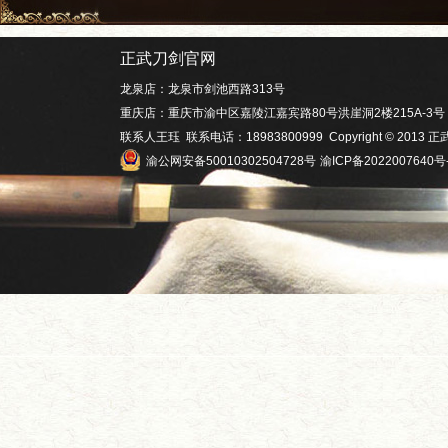
正武刀剑官网
龙泉店：龙泉市剑池西路313号
重庆店：重庆市渝中区嘉陵江嘉宾路80号洪崖洞2楼215A-3号
联系人王珏 联系电话：18983800999 Copyright © 201
渝公网安备50010302504728号
渝ICP备2022007640号