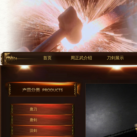
首页
周正武介绍
刀剑展示
唐刀
唐剑
汉剑