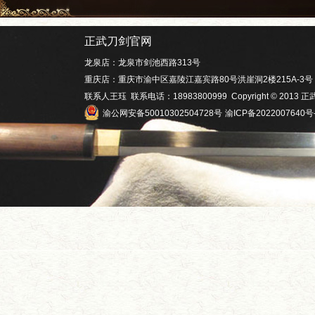
正武刀剑官网
龙泉店：龙泉市剑池西路313号
重庆店：重庆市渝中区嘉陵江嘉宾路80号洪崖洞2楼215A-3号
联系人王珏 联系电话：18983800999 Copyright © 201
渝公网安备50010302504728号
渝ICP备2022007640号