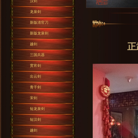
汉剑
龙泉剑
新版清官刀
新版龙泉剑
正
越剑
三国兵器
贯宵剑
出云剑
青干剑
宋剑
短龙泉剑
短汉剑
越剑