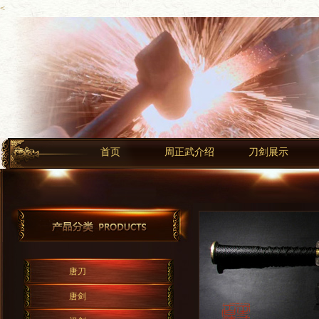
<
首页
周正武介绍
刀剑展示
唐刀
唐剑