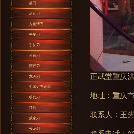
苗刀
清官刀
方鞘清刀
牛尾刀
手仗刀
环首刀
隋代刀
正武堂重庆
龙渊剑
中国短刀短剑
地址：重庆市
明代刀
楚剑
联系人：王
戚家刀
云龙剑
联系电话：023