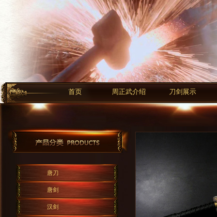
首页
周正武介绍
刀剑展示
唐刀
唐剑
汉剑