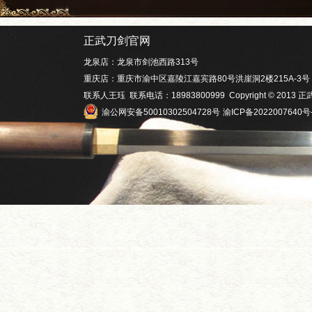
正武刀剑官网
龙泉店：龙泉市剑池西路313号
重庆店：重庆市渝中区嘉陵江嘉宾路80号洪崖洞2楼215A-3号
联系人王珏 联系电话：18983800999 Copyright © 201
渝公网安备50010302504728号
渝ICP备2022007640号