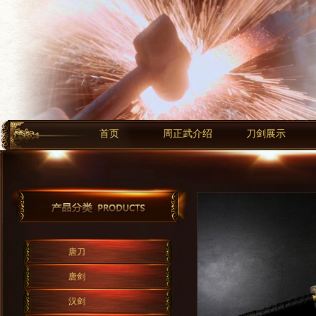
首页
周正武介绍
刀剑展示
唐刀
唐剑
汉剑