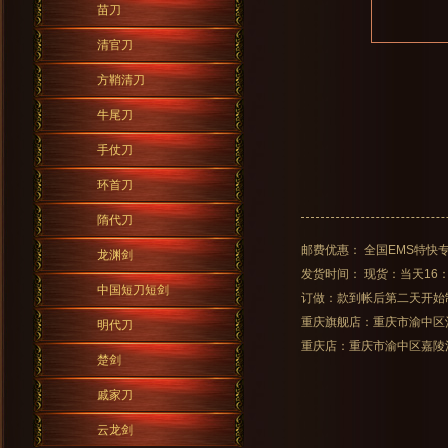
苗刀
清官刀
方鞘清刀
牛尾刀
手仗刀
环首刀
隋代刀
邮费优惠： 全国EMS特快
龙渊剑
发货时间： 现货：当天16
中国短刀短剑
订做：款到帐后第二天开始
重庆旗舰店：重庆市渝中区沧
明代刀
重庆店：重庆市渝中区嘉陵江
楚剑
戚家刀
云龙剑