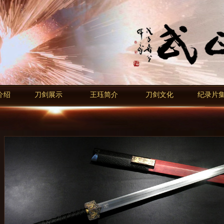
介绍
刀剑展示
王珏简介
刀剑文化
纪录片