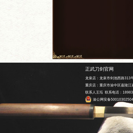
正武刀剑官网
龙泉店：龙泉市剑池西路313
重庆店：重庆市渝中区嘉陵江嘉宾
联系人王珏 联系电话：18983800
渝公网安备5001030250