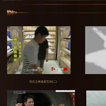
百兵之神龙泉宝剑(二)