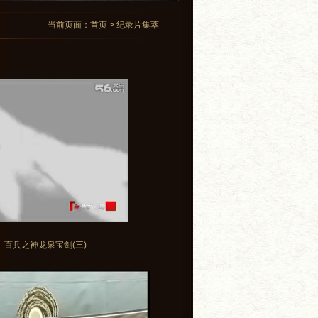
当前页面：首页 > 纪录片集萃
百兵之神龙泉宝剑(三)