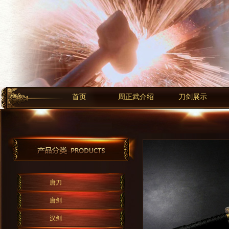
首页
周正武介绍
刀剑展示
唐刀
唐剑
汉剑