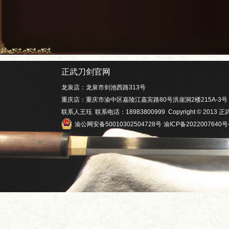
正武刀剑官网
龙泉店：龙泉市剑池西路313号
重庆店：重庆市渝中区嘉陵江嘉宾路80号洪崖洞2楼215A-3号
联系人王珏 联系电话：18983800999 Copyright © 201
渝公网安备50010302504728号
渝ICP备2022007640号