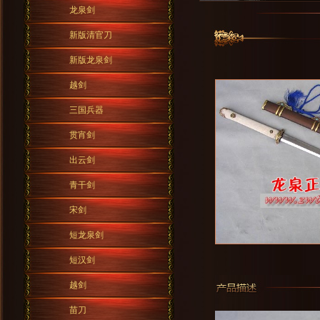
龙泉剑
新版清官刀
新版龙泉剑
越剑
三国兵器
贯宵剑
出云剑
青干剑
宋剑
短龙泉剑
短汉剑
越剑
苗刀