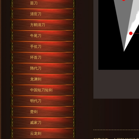
苗刀
清官刀
方鞘清刀
牛尾刀
手仗刀
环首刀
隋代刀
龙渊剑
中国短刀短剑
明代刀
楚剑
戚家刀
云龙剑