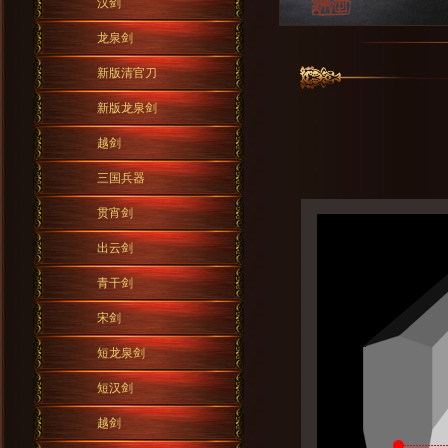
汉剑
龙泉剑
新版清官刀
新版龙泉剑
越剑
三国兵器
贯宵剑
出云剑
青干剑
宋剑
短龙泉剑
短汉剑
越剑