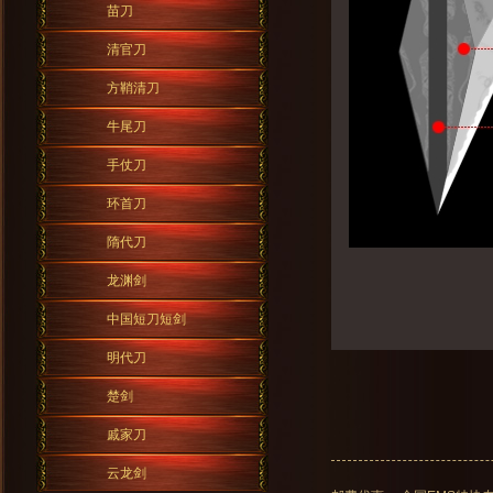
苗刀
清官刀
方鞘清刀
牛尾刀
手仗刀
环首刀
隋代刀
龙渊剑
中国短刀短剑
明代刀
楚剑
戚家刀
云龙剑