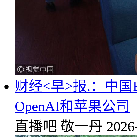
财经<早>报.：中国
OpenAI和苹果公司
直播吧
敬一丹
2026