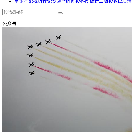
基金
金融
视听
评论
专题
产经
创投
科创板
新三板
投教
ESG
滚
公众号