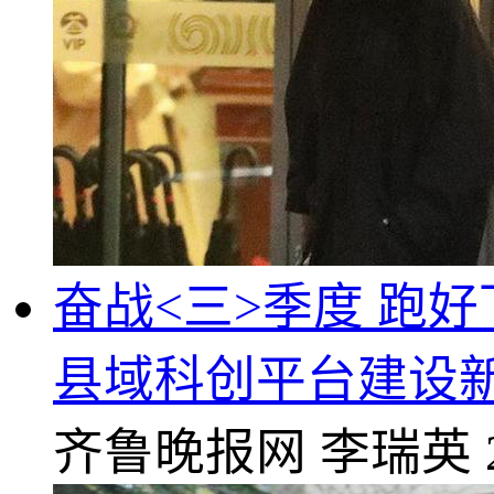
奋战<三>季度 跑好
县域科创平台建设
齐鲁晚报网
李瑞英