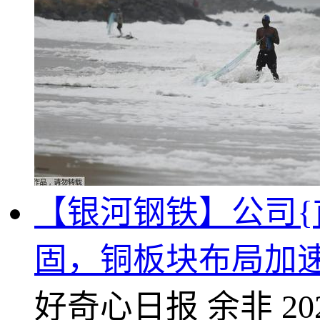
【银河钢铁】公司{
固，铜板块布局加
好奇心日报
余非
20