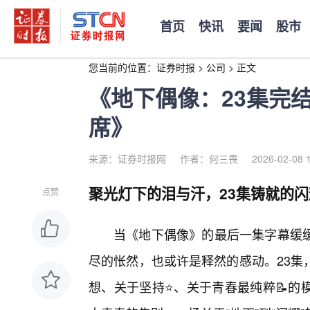
首页
快讯
要闻
股市
您当前的位置：
证券时报
>
公司
>
正文
《地下偶像：23集完
席》
来源：证券时报网
作者：何三畏
2026-02-08 
聚光灯下的泪与汗，23集铸就的
点赞
当《地下偶像》的最后一集字幕缓
尽的怅然，也或许是释然的感动。23集
想、关于坚持⭐、关于青春最纯粹📝的