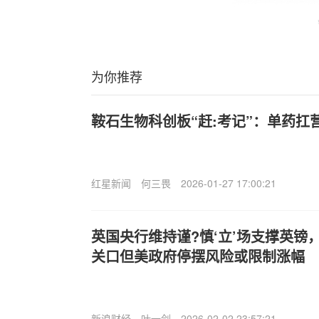
为你推荐
鞍石生物科创板“赶:考记”：单药扛
红星新闻
何三畏
2026-01-27 17:00:21
英国央行维持谨?慎‘立’场支撑英镑，
关口但美政府停摆风险或限制涨幅
新浪财经
叶一剑
2026-02-02 23:57:21